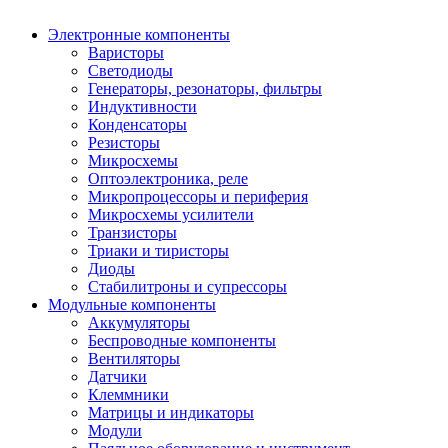
Электронные компоненты
Варисторы
Светодиоды
Генераторы, резонаторы, фильтры
Индуктивности
Конденсаторы
Резисторы
Микросхемы
Оптоэлектроника, реле
Микропроцессоры и периферия
Микросхемы усилители
Транзисторы
Триаки и тиристоры
Диоды
Стабилитроны и супрессоры
Модульные компоненты
Аккумуляторы
Беспроводные компоненты
Вентиляторы
Датчики
Клеммники
Матрицы и индикаторы
Модули