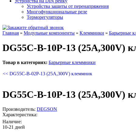
Устройства на DIN рейку
Устройства защиты от перенапряжения
Многофункциональные реле
Терморегуляторы
Главная
»
Модульные компоненты
»
Клеммники
»
Барьерные 
DG55C-B-10P-13 (25A,300V) 
Товар в категориях:
Барьерные клеммники
<< DG55C-B-02P-13 (25A,300V) клеммник
DG55C-B-10P-13 (25A,300V) 
Производитель:
DEGSON
Характеристика:
Наличие:
10-21 дней