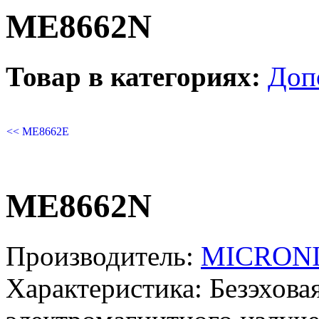
ME8662N
Товар в категориях:
Доп
<< ME8662E
ME8662N
Производитель:
MICRON
Характеристика:
Безэховая