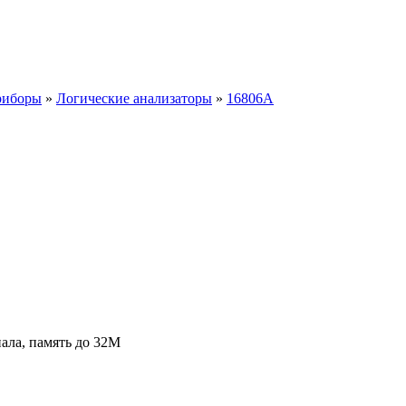
риборы
»
Логические анализаторы
»
16806A
ала, память до 32М