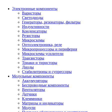
Электронные компоненты
Варисторы
Светодиоды
Генераторы, резонаторы, фильтры
Индуктивности
Конденсаторы
Резисторы
Микросхемы
Оптоэлектроника, реле
Микропроцессоры и периферия
Микросхемы усилители
Транзисторы
Триаки и тиристоры
Диоды
Стабилитроны и супрессоры
Модульные компоненты
Аккумуляторы
Беспроводные компоненты
Вентиляторы
Датчики
Клеммники
Матрицы и индикаторы
Модули