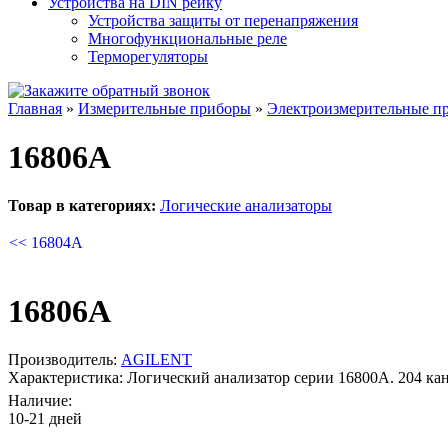
Устройства на DIN рейку
Устройства защиты от перенапряжения
Многофункциональные реле
Терморегуляторы
Главная
»
Измерительные приборы
»
Электроизмерительные п
16806A
Товар в категориях:
Логические анализаторы
<< 16804A
16806A
Производитель:
AGILENT
Характеристика:
Логический анализатор серии 16800A. 204 кан
Наличие:
10-21 дней