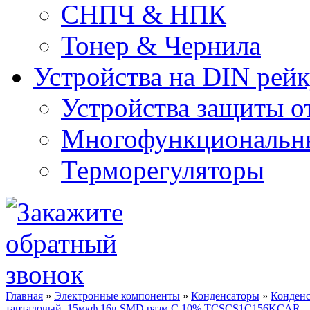
СНПЧ & НПК
Тонер & Чернила
Устройства на DIN рей
Устройства защиты о
Многофункциональны
Терморегуляторы
Главная
»
Электронные компоненты
»
Конденсаторы
»
Конденс
танталовый, 15мкф 16в SMD разм.C 10% TCSCS1C156KCAR